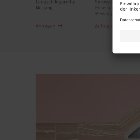
Langschildgarnitur
Sprossen,
Messing
Rosettengarnitur
Messing antik
Anfragen
Anfragen