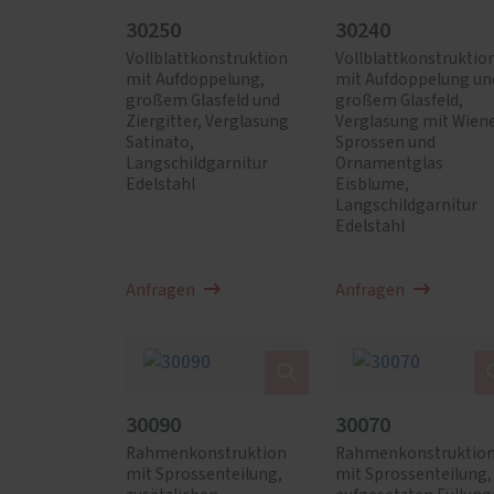
30250
30240
Vollblattkonstruktion
Vollblattkonstruktio
mit Aufdoppelung,
mit Aufdoppelung un
großem Glasfeld und
großem Glasfeld,
Ziergitter, Verglasung
Verglasung mit Wien
Satinato,
Sprossen und
Langschildgarnitur
Ornamentglas
Edelstahl
Eisblume,
Langschildgarnitur
Edelstahl
Anfragen
Anfragen
30090
30070
Rahmenkonstruktion
Rahmenkonstruktio
mit Sprossenteilung,
mit Sprossenteilung,