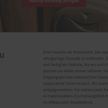
Haustür-Beratung anfragen
lbau / Sonderbauten
Service
el im Handwerk
Förderung für Fenster un
Haustüren
tzereien
Schallschutz-Simulator
rkonstruktionen
au
Eine Haustür als Kunstwerk. Das war
einzigartige Fassade zu vollenden. 
und fertigten Unikate, die wir noch
werden sie leider immer seltener. Vi
Eingangsportale unbedachten Sani
unpassende Türen ersetzt. Mit unse
entgegenwirken. Für nahezu jede B
in traditionellem Erscheinungsbild 
im Altbau oder Baudenkmal.