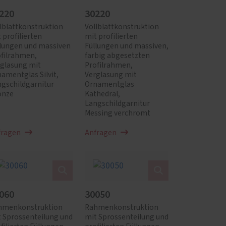
220
30220
lblattkonstruktion
Vollblattkonstruktion
 profilierten
mit profilierten
llungen und massiven
Füllungen und massiven,
filrahmen,
farbig abgesetzten
rglasung mit
Profilrahmen,
amentglas Silvit,
Verglasung mit
gschildgarnitur
Ornamentglas
onze
Kathedral,
Langschildgarnitur
Messing verchromt
fragen
Anfragen
060
30050
hmenkonstruktion
Rahmenkonstruktion
 Sprossenteilung und
mit Sprossenteilung und