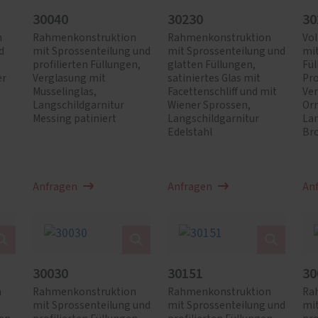
30040
30230
30
n
Rahmenkonstruktion
Rahmenkonstruktion
Vol
d
mit Sprossenteilung und
mit Sprossenteilung und
mit
profilierten Füllungen,
glatten Füllungen,
Fü
er
Verglasung mit
satiniertes Glas mit
Pro
Musselinglas,
Facettenschliff und mit
Ve
Langschildgarnitur
Wiener Sprossen,
Orn
Messing patiniert
Langschildgarnitur
Lan
Edelstahl
Br
Anfragen
Anfragen
An
30030
30151
30
n
Rahmenkonstruktion
Rahmenkonstruktion
Ra
mit Sprossenteilung und
mit Sprossenteilung und
mit