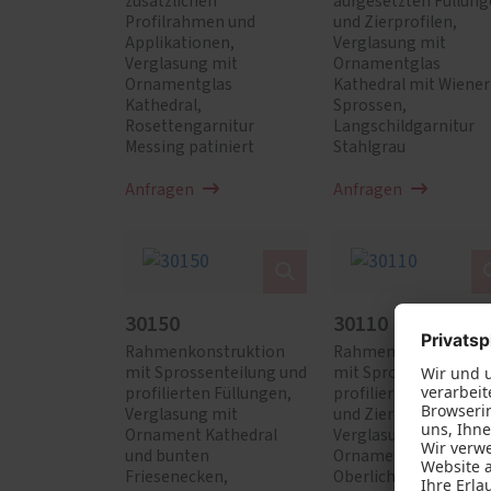
zusätzlichen
aufgesetzten Füllun
Profilrahmen und
und Zierprofilen,
Applikationen,
Verglasung mit
Verglasung mit
Ornamentglas
Ornamentglas
Kathedral mit Wiener
Kathedral,
Sprossen,
Rosettengarnitur
Langschildgarnitur
Messing patiniert
Stahlgrau
Anfragen
Anfragen
30150
30110
Rahmenkonstruktion
Rahmenkonstruktio
mit Sprossenteilung und
mit Sprossenteilung,
profilierten Füllungen,
profilierten Füllunge
Verglasung mit
und Zierprofilen,
Ornament Kathedral
Verglasung mit
und bunten
Ornament Satinato, 
Friesenecken,
Oberlicht mit Wiener