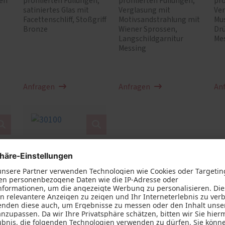
gen
profilierten Füllungen,
profilierten Füllungen,
pro
satiniertes Glas mit
Verglasung mit
Ve
Facettenschliff, Stoßgriff
Motivsandstrahlung mit
Mus
Bronze
Wiener Sprossen,
Drü
Langschildgarnitur
Me
Messing
Anfragen
Anfragen
An
30100
n
Rahmenkonstruktion
mit Sprossenteilung,
n
profilierten Füllungen
und Zierprofilen,
Verglasung mit
im
Ornament Satinato,
Rosettengarnitur