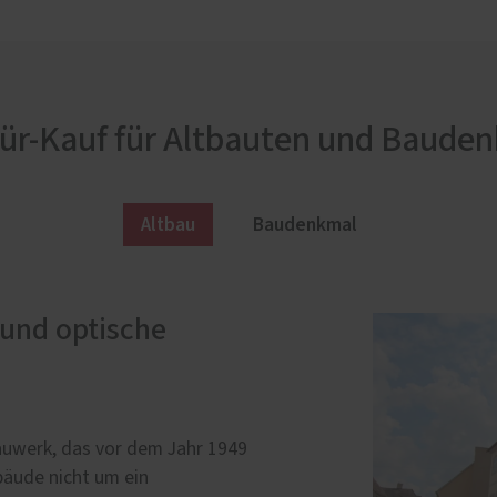
ür-Kauf für Altbauten und Bauden
Altbau
Baudenkmal
 und optische
n finanzielle
 Bauwerk, das vor dem Jahr 1949
 es vor dem Kauf einer neuen
bäude nicht um ein
enkmalschutzbehörde zu