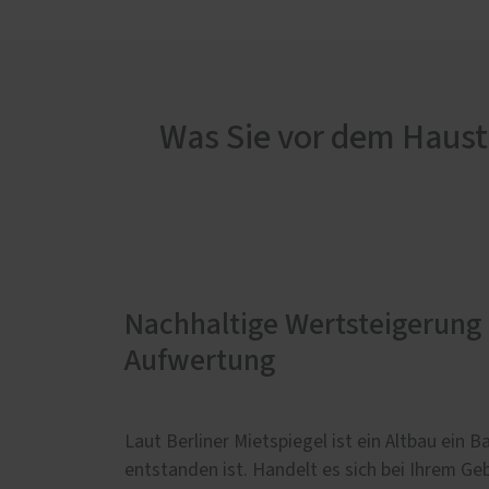
Was Sie vor dem Haust
Nachhaltige Wertsteigerung
Behördliche Vorgaben bringe
Aufwertung
Vorteile
Laut Berliner Mietspiegel ist ein Altbau ein
Steht ein Gebäude unter Denkmalschutz, gilt
entstanden ist. Handelt es sich bei Ihrem Ge
Haustür Rücksprache mit der zuständigen D