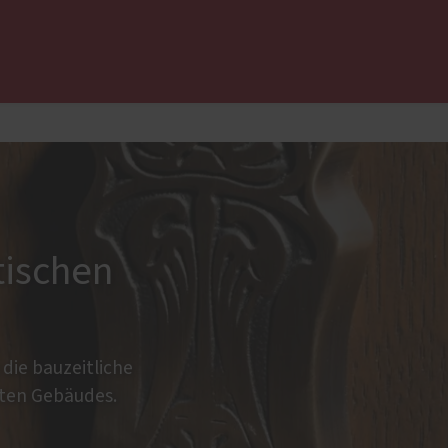
 uns ...
Haustüren
Aluminium
Holz und Holz-Aluminium
Kunststoff
tischen
Altbau und Denkmal
Aktionen
die bauzeitliche
zten Gebäudes.