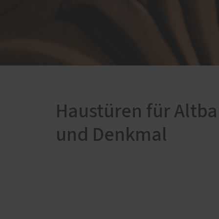
Wartung / Überprüfung /
Inspektion
Balkon- & Terrassentüren
Spezia
Balkontüren
Leino
Hebe-Schiebe-Türen
Schni
Parallel-Schiebe-Kipp-Türen
Sonde
Falt-Schiebe-Türen
Haustüren für Altb
und Denkmal