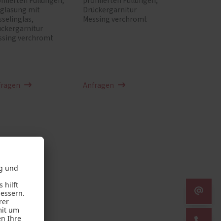
filierten Füllungen,
profilierten Füllungen,
rglasung mit
Drückergarnitur
selinglas,
Messing verchromt
ckergarnitur
ssing verchromt
fragen
Anfragen