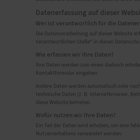
Wartung / Überprüfung /
Inspektion
Datenerfassung auf dieser Webs
Balkon- & Terrassentüren
Spezia
Wer ist verantwortlich für die Datene
Balkontüren
Leino
Die Datenverarbeitung auf dieser Website er
Hebe-Schiebe-Türen
Schni
Verantwortlichen Stelle“ in dieser Datensch
Parallel-Schiebe-Kipp-Türen
Sonde
Wie erfassen wir Ihre Daten?
Falt-Schiebe-Türen
Ihre Daten werden zum einen dadurch erhoben, 
Kontaktformular eingeben.
Andere Daten werden automatisch oder nach I
technische Daten (z. B. Internetbrowser, Bet
diese Website betreten.
Wofür nutzen wir Ihre Daten?
Ein Teil der Daten wird erhoben, um eine feh
Nutzerverhaltens verwendet werden.