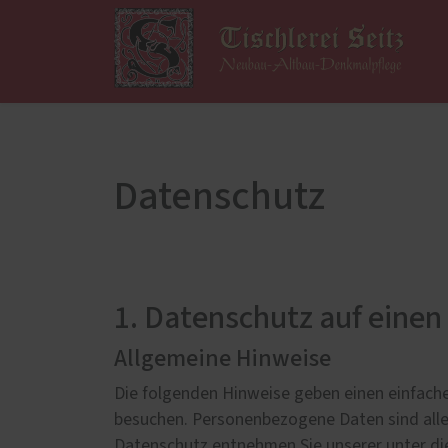
Ausstellung/Messe
Innena
Denkmalschutz
Fußb
Altbau/Sanierung
Datenschutz
Histo
Denkmalpflege und
Restaurierung
Möbel
Energetische Aufrüstung von
Trepp
Fenstern und Türen
Zimme
1. Datenschutz auf einen 
Moderne und historische
Tischlerarbeiten
Allgemeine Hinweise
Rekonstruktion
Die folgenden Hinweise geben einen einfache
Systemgarantie von Remmers
besuchen. Personenbezogene Daten sind alle 
Translozierung
Datenschutz entnehmen Sie unserer unter di