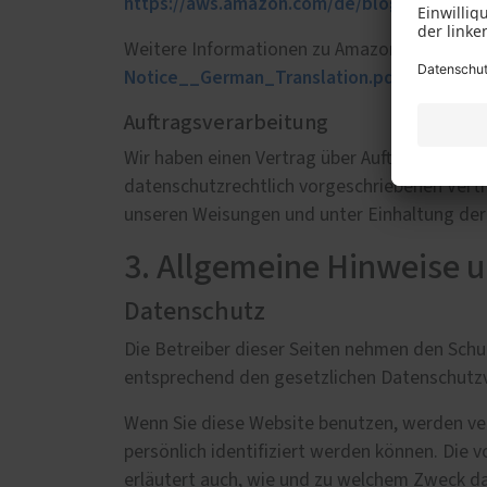
https://aws.amazon.com/­de/blogs/securit
Weitere Informationen zu Amazon CloudFront
Notice__German_Translation.pdf
.
Auftragsverarbeitung
Wir haben einen Vertrag über Auftragsverarb
datenschutzrechtlich vorgeschriebenen Vert
unseren Weisungen und unter Einhaltung der
3. Allgemeine Hinweise u
Datenschutz
Die Betreiber dieser Seiten nehmen den Schu
entsprechend den gesetzlichen Datenschutzv
Wenn Sie diese Website benutzen, werden v
persönlich identifiziert werden können. Die 
erläutert auch, wie und zu welchem Zweck da