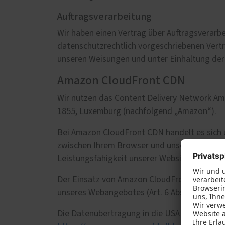
Auftragsverarbeitung
Wir haben einen Vertrag über Auftragsverarb
datenschutzrechtlich vorgeschriebenen Vert
unseren Weisungen und unter Einhaltung der
Amazon CloudFront CDN
Wir nutzen das Content Delivery Network Am
1855, Luxemburg (nachfolgend „Amazon“).
Bei Amazon CloudFront CDN handelt es sich u
zwischen Ihrem Browser und unserer Website 
Leistungsfähigkeit unserer Website erhöhen.
Der Einsatz von Amazon CloudFront CDN beruh
unseres Webangebotes (Art. 6 Abs. 1 lit. f DS
Die Datenübertragung in die USA wird auf di