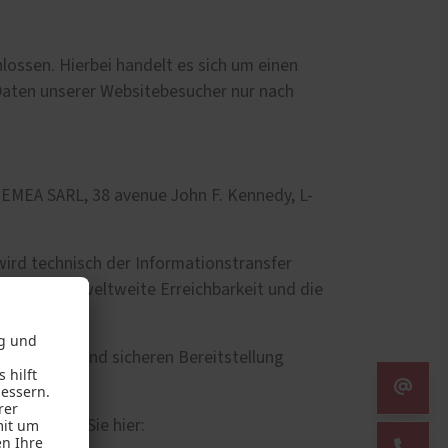
ossen. Hierbei handelt es sich um einen
Daten unserer Websitebesucher nur nach
 EMEA SARL, 38 avenue John F. Kennedy, L-
wird technisch der Informationstransfer
en wir die weltweite Erreichbarkeit und die
hlerfreien und sicheren Bereitstellung
ils finden Sie hier: