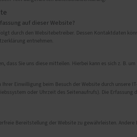
ite
lbau / Sonderbauten
Service
rfassung auf dieser Website?
el im Handwerk
Förderung für Fenster un
folgt durch den Websitebetreiber. Dessen Kontaktdaten kön
Haustüren
tzereien
utzerklärung entnehmen.
Schallschutz-Simulator
rkonstruktionen
dass Sie uns diese mitteilen. Hierbei kann es sich z. B. um 
hrer Einwilligung beim Besuch der Website durch unsere IT-
riebssystem oder Uhrzeit des Seitenaufrufs). Die Erfassung 
lerfreie Bereitstellung der Website zu gewährleisten. Andere