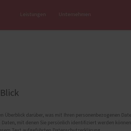
Leistungen
Unternehmen
usbau
Links/Partner
Fenster
Wir über
öden
Kunststoff
rische Beschläge
Kunststoff-Aluminium
 aus Altholz
K-LINE Aluminium
e
Holz
rtüren
Holz-Aluminium
Blick
Altbau und Denkmal
Fenster-Aktion für den
Rundumschutz
n Überblick darüber, was mit Ihren personenbezogenen Date
Daten, mit denen Sie persönlich identifiziert werden könne
esem Text aufgeführten Datenschutzerklärung.