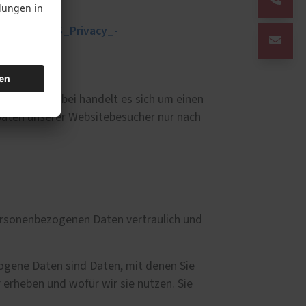
cypolicy/­AWS_Privacy_­
ossen. Hierbei handelt es sich um einen
Daten unserer Websitebesucher nur nach
personenbezogenen Daten vertraulich und
gene Daten sind Daten, mit denen Sie
 erheben und wofür wir sie nutzen. Sie