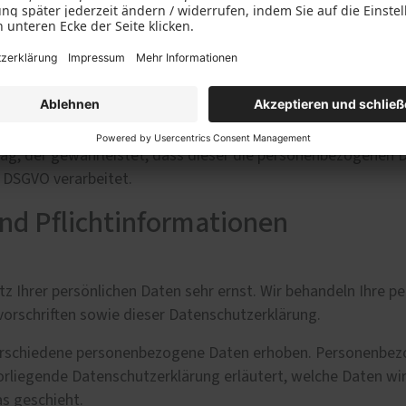
y/­aws-gdpr-data-processing-addendum/
.
https://d1.awsstatic.com/­legal/priva
 CDN finden Sie hier:
eitung (AVV) zur Nutzung des oben genannten Dienstes geschl
rag, der gewährleistet, dass dieser die personenbezogenen 
 DSGVO verarbeitet.
nd Pflichtinformationen
tz Ihrer persönlichen Daten sehr ernst. Wir behandeln Ihre 
orschriften sowie dieser Datenschutzerklärung.
erschiedene personenbezogene Daten erhoben. Personenbezo
vorliegende Datenschutzerklärung erläutert, welche Daten wir
s geschieht.