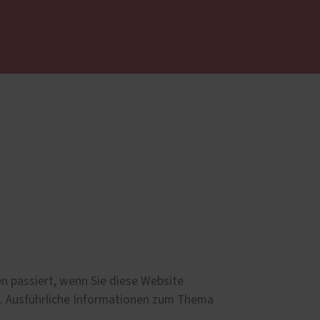
 uns ...
Haustüren
Aluminium
Holz und Holz-Aluminium
Kunststoff
Altbau und Denkmal
Aktionen
n passiert, wenn Sie diese Website
n. Ausführliche Informationen zum Thema