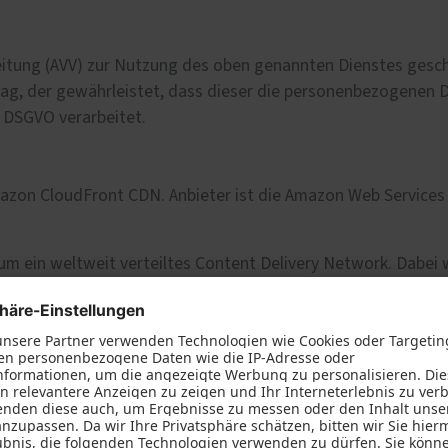
eitung (AVV) zur Nutzung des oben genannten Dienstes geschl
rag, der gewährleistet, dass dieser die personenbezogenen 
 DSGVO verarbeitet.
azon CloudFront CDN. Anbieter ist die Amazon Web Services
m ein weltweit verteiltes Content Delivery Network. Dabei 
über das Content Delivery Network geleitet. Hierdurch könn
t auf unserem berechtigten Interesse an einer möglichst fe
GVO).
e Standardvertragsklauseln der EU-Kommission gestützt. Deta