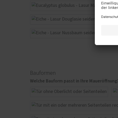
Bauformen
Welche Bauform passt in Ihre Maueröffnung