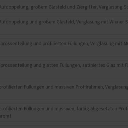
lbau / Sonderbauten
Service
el im Handwerk
Förderung für Fenster un
Haustüren
tzereien
Schallschutz-Simulator
rkonstruktionen