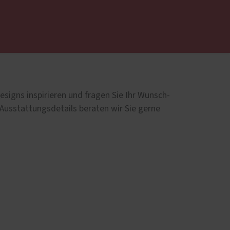
 uns ...
Haustüren
Aluminium
esigns inspirieren und fragen Sie Ihr Wunsch-
Holz und Holz-Aluminium
 Ausstattungsdetails beraten wir Sie gerne
Kunststoff
Altbau und Denkmal
Aktionen