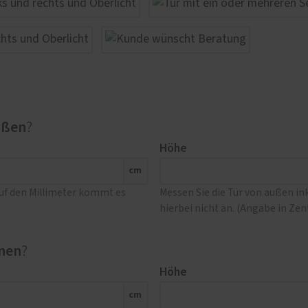
ußen
?
Höhe
cm
Auf den Millimeter kommt es
Messen Sie die Tür von außen i
hierbei nicht an. (Angabe in Ze
nen
?
Höhe
cm