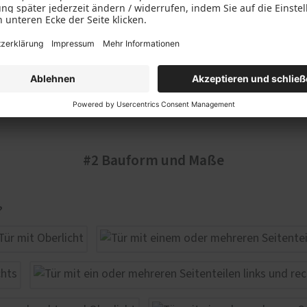
#2 Bauform und Maße
?