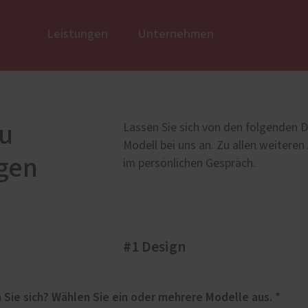
Leistungen
Unternehmen
usbau
Links/Partner
Fenster
Wir über
öden
Kunststoff
au
Lassen Sie sich von den folgenden D
rische Beschläge
Kunststoff-Aluminium
Modell bei uns an. Zu allen weiteren
gen
 aus Altholz
K-LINE Aluminium
im persönlichen Gespräch.
e
Holz
rtüren
Holz-Aluminium
Altbau und Denkmal
#1 Design
Fenster-Aktion für den
Rundumschutz
Für welches Haustüren-Design interessieren Sie sich? Wählen Sie ein oder mehrere Modelle aus. *