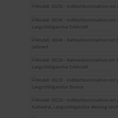
Wartung / Überprüfung /
Inspektion
Balkon- & Terrassentüren
Spezia
Balkontüren
Leino
Hebe-Schiebe-Türen
Schni
Parallel-Schiebe-Kipp-Türen
Sonde
Falt-Schiebe-Türen