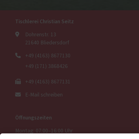
Tischlerei Christian Seitz
Dohrenstr. 13
21640 Bliedersdorf
+49 (4163) 8677130
+49 (171) 3868426
+49 (4163) 8677131
E-Mail schreiben
Öffnungszeiten
Montag: 07:00–16:00 Uhr