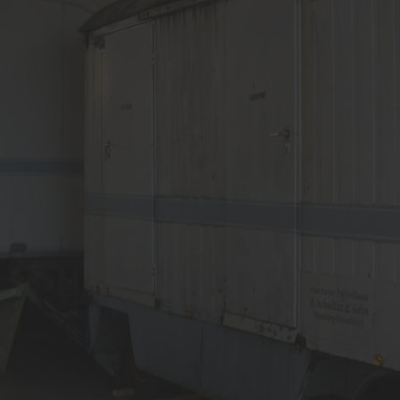
lbau / Sonderbauten
Service
el im Handwerk
Förderung für Fenster un
Haustüren
tzereien
Schallschutz-Simulator
rkonstruktionen