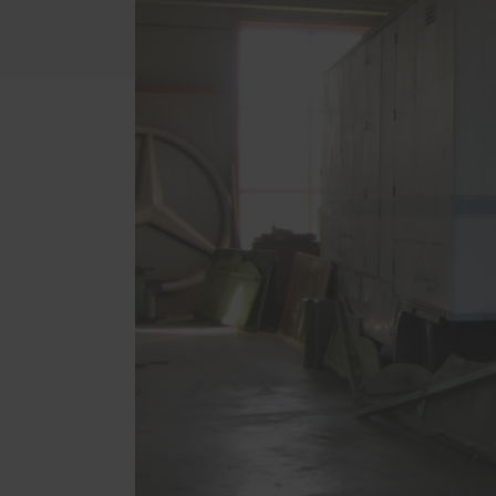
Wartung / Überprüfung /
Inspektion
Balkon- & Terrassentüren
Spezia
Balkontüren
Leino
Hebe-Schiebe-Türen
Schni
Parallel-Schiebe-Kipp-Türen
Sonde
Falt-Schiebe-Türen