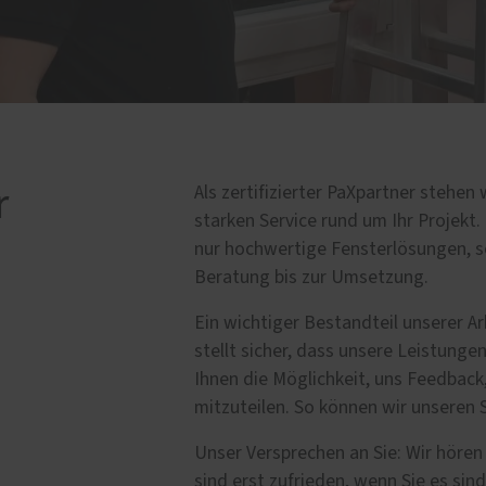
lbau / Sonderbauten
Service
el im Handwerk
Förderung für Fenster un
Haustüren
tzereien
Schallschutz-Simulator
rkonstruktionen
r
Als zertifizierter PaXpartner stehen
starken Service rund um Ihr Projekt
nur hochwertige Fensterlösungen, so
Beratung bis zur Umsetzung.
Ein wichtiger Bestandteil unserer Ar
stellt sicher, dass unsere Leistung
Ihnen die Möglichkeit, uns Feedback,
mitzuteilen. So können wir unseren S
Unser Versprechen an Sie: Wir hören 
sind erst zufrieden, wenn Sie es sind