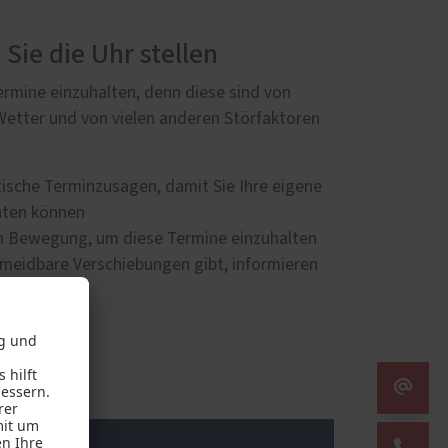
Sie die Uhr stellen
Termine einzuhalten, denn diese sind von
Wetter und von vielen anderen Störfaktoren
tische Terminzusagen, damit Sie Ihre eigene
hten können
 in Bewegung, um diese Termine einzuhalten
rmeidbare Verschiebungen gibt, informieren
r Änderungen