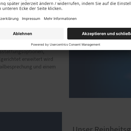
 Maß
ndividuellen Anforderungen
für uns die Leitlinien
 in drei Stufen.
r jeweiliges Projekt
usstattungsoptionen,
gerichtet erweitert wird
tailbesprechung und einem
Unser Reinheits