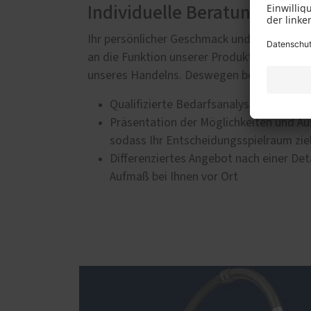
Individuelle Beratung nach
Ihr persönlicher Geschmack und Ihre ganz i
an die Funktion unserer Produkte - das sind 
unseres Handelns. Deswegen beraten wir Sie
Qualifizierte Bedarfsanalyse rund um Ih
Präsentation der Möglichkeiten und A
sodass Ihr Entscheidungsspielraum ziel
Differenziertes Angebot nach einer De
Aufmaß bei Ihnen vor Ort