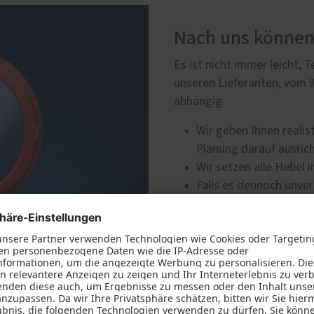
Nach uns können 
Es ist nicht immer leicht, 
unseren Lieferanten, vom 
abhängig.
Wir geben Ihnen realis
Planung darauf ausric
Wir setzen alle Hebel
Falls es dennoch unve
wir Sie frühzeitig übe