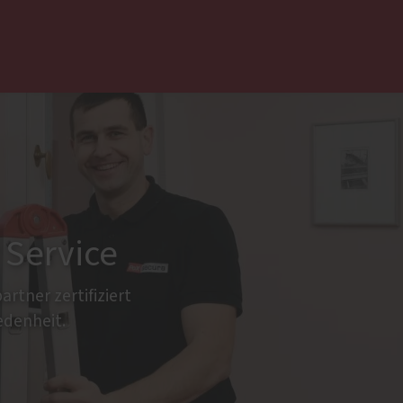
 uns ...
Haustüren
Aluminium
Holz und Holz-Aluminium
Kunststoff
Altbau und Denkmal
 Service
Aktionen
rtner zertifiziert
edenheit.