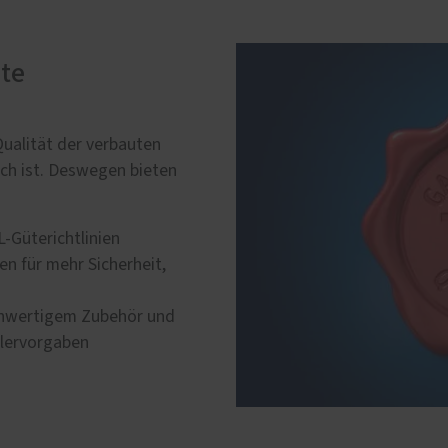
hte
Qualität der verbauten
ich ist. Deswegen bieten
-Güterichtlinien
n für mehr Sicherheit,
chwertigem Zubehör und
llervorgaben