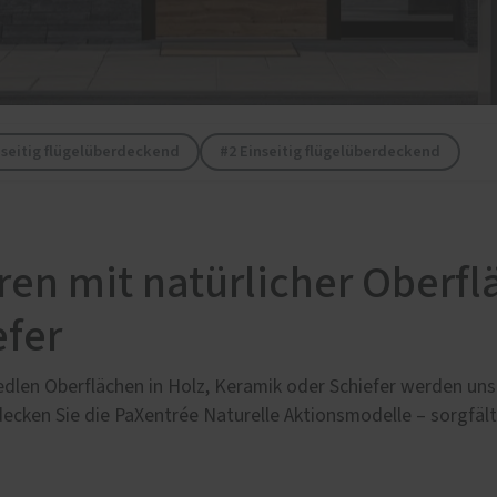
lbau / Sonderbauten
Service
el im Handwerk
Förderung für Fenster un
Haustüren
tzereien
dseitig flügelüberdeckend
#2 Einseitig flügelüberdeckend
Schallschutz-Simulator
rkonstruktionen
n mit natürlicher Oberflä
efer
edlen Oberflächen in Holz, Keramik oder Schiefer werden uns
decken Sie die PaXentrée Naturelle Aktionsmodelle – sorgfäl