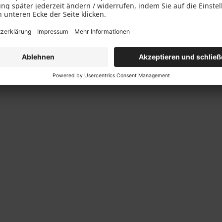
usstattung: Black Line Paket
Ornamentglas Satinato | 3 LA 2
0
mm | Zusatzausstattung: Black 
Paket BL1400