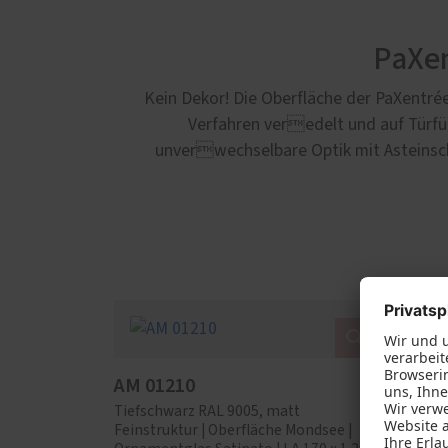
PaXen
Kein Dekor! Die Oberfläche der PaXentré
Verfahren veredelt und auf Türfüll
unverwechselbare Optik mit Asteinschl
AM 01210
AM 0
Tiefschwarz RAL 9005, matt
Tiefsc
Feinstruktur | Oberfläche Mondsee |
Feinstr