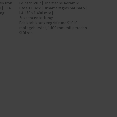
ik Iron
Feinstruktur | Oberfläche Keramik
 | 3 LA
Basalt Black | Ornamentglas Satinato |
ng:
LA 170 x 1.400 mm |
Zusatzausstattung:
Edelstahlstangengriff rund S1010,
matt gebürstet, 1400 mm mit geraden
Stützen