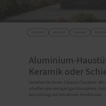
Wartung / Überprüfung /
Inspektion
Balkon- & Terrassentüren
Spezia
Balkontüren
Leino
Hebe-Schiebe-Türen
Schni
Echtholz
Keramik
Schiefer
#1 Bei
Parallel-Schiebe-Kipp-Türen
Sonde
Falt-Schiebe-Türen
Aluminium-Haustüre
Keramik oder Schi
Verleihen Sie Ihrem Zuhause Charakter: Mit 
schaffen eine einzigartige Atmosphäre. Ent
Ausstattung und attraktiven Konditionen.