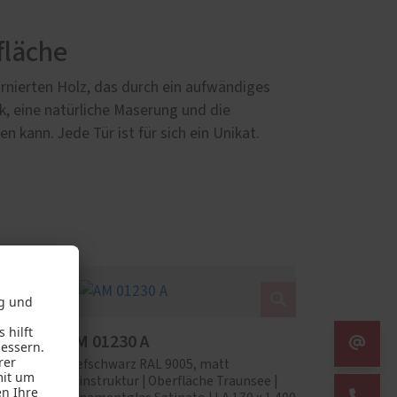
fläche
rnierten Holz, das durch ein aufwändiges
ik, eine natürliche Maserung und die
kann. Jede Tür ist für sich ein Unikat.
AM 01230 A
Tiefschwarz RAL 9005, matt
ee |
Feinstruktur | Oberfläche Traunsee |