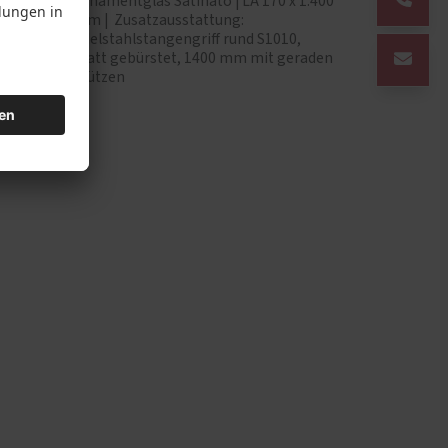
57 x 257
Ornamentglas Satinato | LA 170 x 1.400
Line
mm | Zusatzausstattung:
Edelstahlstangengriff rund S1010,
matt gebürstet, 1400 mm mit geraden
Stützen