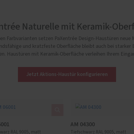
trée Naturelle mit Keramik-Ober
iven Farbvarianten setzen PaXentrée Design-Haustüren neue 
andsfähige und kratzfeste Oberfläche bleibt auch bei starker
en. Haustüren mit Keramik-Oberfläche verleihen Ihrem Einga
Jetzt Aktions-Haustür konfigurieren
6001
AM 04300
hwarz RAL 9005, matt
Tiefschwarz RAL 9005, matt