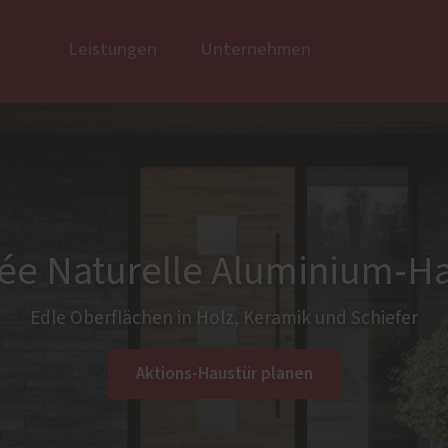
Leistungen
Unternehmen
usbau
Links/Partner
Fenster
Wir über
öden
Kunststoff
rische Beschläge
Kunststoff-Aluminium
 aus Altholz
K-LINE Aluminium
ée Naturelle Aluminium-H
e
Holz
rtüren
Holz-Aluminium
Edle Oberflächen in Holz, Keramik und Schiefer
Altbau und Denkmal
Fenster-Aktion für den
Aktions-Haustür planen
Rundumschutz