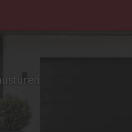
 uns ...
Haustüren
Aluminium
Holz und Holz-Aluminium
Kunststoff
austüren
Altbau und Denkmal
Aktionen