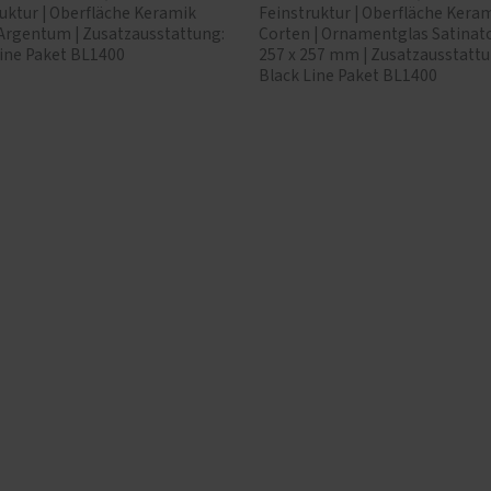
uktur | Oberfläche Keramik
Feinstruktur | Oberfläche Keram
 Argentum | Zusatzausstattung:
Corten | Ornamentglas Satinato
Line Paket BL1400
257 x 257 mm | Zusatzausstattu
Black Line Paket BL1400