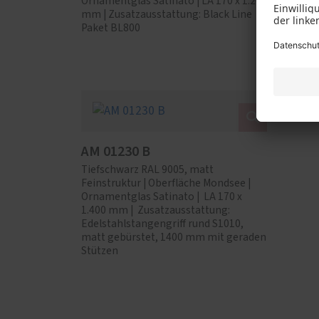
Ornamentglas Satinato | LA 170 x 1.200
Zusatza
mm | Zusatzausstattung: Black Line
BL140
Paket BL800
AM 01230 B
Tiefschwarz RAL 9005, matt
Feinstruktur | Oberfläche Mondsee |
Ornamentglas Satinato | LA 170 x
1.400 mm | Zusatzausstattung:
Edelstahlstangengriff rund S1010,
matt gebürstet, 1400 mm mit geraden
Stützen