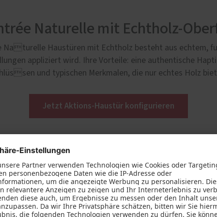
trée Naturelle mit Echtholz-Ober
e Naturelle Haustüren mit Echtholz besteht aus echtem, fu
ungen appliziert wird. Ihre Vorteile: eine authentische Hapt
üssen und typischen Merkmalen, die nur echtes Holz bieten 
Jetzt Aktions-Haustür konfigurieren
6001
AM 04300
hwarz RAL 9005, matt
Tiefschwarz RAL 9005, matt
uktur | Oberfläche Altaussee |
Feinstruktur | Oberfläche Atters